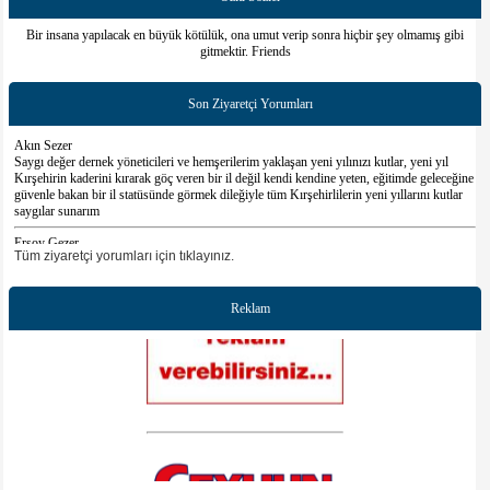
Bir insana yapılacak en büyük kötülük, ona umut verip sonra hiçbir şey olmamış gibi
gitmektir. Friends
Son Ziyaretçi Yorumları
Akın Sezer
Saygı değer dernek yöneticileri ve hemşerilerim yaklaşan yeni yılınızı kutlar, yeni yıl
Kırşehirin kaderini kırarak göç veren bir il değil kendi kendine yeten, eğitimde geleceğine
güvenle bakan bir il statüsünde görmek dileğiyle tüm Kırşehirlilerin yeni yıllarını kutlar
saygılar sunarım
Ersoy Gezer
Sayın başkanım ve değerli üyeler çalışmalarınızda başarılar dilerim bir kırşehirli
Tüm ziyaretçi yorumları için tıklayınız.
sanatçınız olarak yanınızda oldugumu belirtir tüm kırşehirli hemşerilerime sevgi ve
saygılar sunarım
Reklam
Gürsel Tek
Siteniz çok güzel olmuş emeği geçen herkese çok teşekkür ederim.