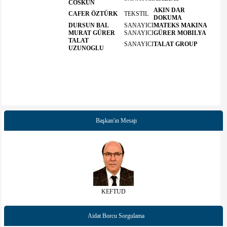
COSKUN
AKIN DAR
CAFER ÖZTÜRK
TEKSTIL
DOKUMA
DURSUN BAL
SANAYICI
MATEKS MAKINA
MURAT GÜRER
SANAYICI
GÜRER MOBILYA
TALAT
SANAYICI
TALAT GROUP
UZUNOGLU
Başkan'ın Mesajı
KEFTUD
Aidat Borcu Sorgulama