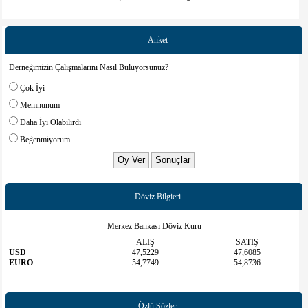
Web sitesine git
Anket
Derneğimizin Çalışmalarını Nasıl Buluyorsunuz?
Çok İyi
Memnunum
Daha İyi Olabilirdi
Beğenmiyorum.
Döviz Bilgieri
Merkez Bankası Döviz Kuru
ALIŞ
SATIŞ
USD
47,5229
47,6085
EURO
54,7749
54,8736
Özlü Sözler