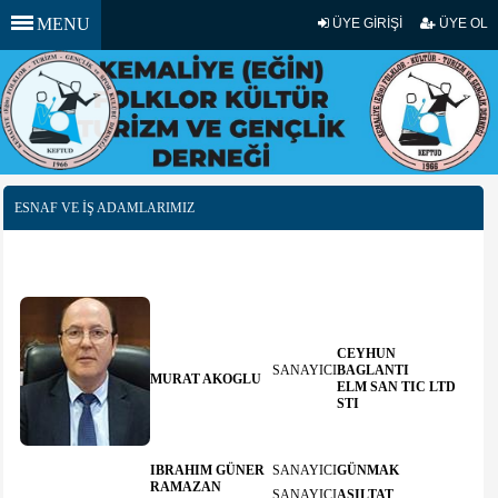
MENU
ÜYE GİRİŞİ
ÜYE OL
ESNAF VE İŞ ADAMLARIMIZ
CEYHUN
SANAYICI
BAGLANTI
MURAT AKOGLU
ELM SAN TIC LTD
STI
IBRAHIM GÜNER
SANAYICI
GÜNMAK
RAMAZAN
SANAYICI
ASILTAT