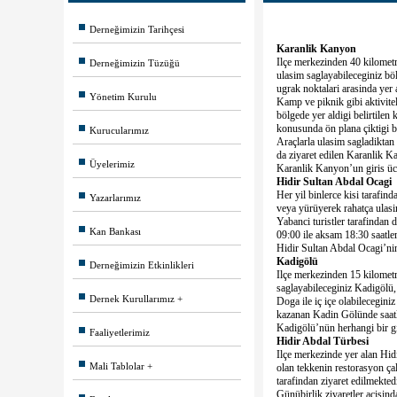
Derneğimizin Tarihçesi
Karanlik Kanyon
Ilçe merkezinden 40 kilometre
Derneğimizin Tüzüğü
ulasim saglayabileceginiz bö
ugrak noktalari arasinda yer 
Yönetim Kurulu
Kamp ve piknik gibi aktivite
bölgede yer aldigi belirtilen
konusunda ön plana çiktigi b
Kurucularımız
Araçlarla ulasim sagladiktan
da ziyaret edilen Karanlik K
Üyelerimiz
Karanlik Kanyon’un giris ücr
Hidir Sultan Abdal Ocagi
Her yil binlerce kisi tarafind
Yazarlarımız
veya yürüyerek rahatça ulasi
Yabanci turistler tarafindan 
Kan Bankası
09:00 ile aksam 18:30 saatler
Hidir Sultan Abdal Ocagi’nin 
Kadigölü
Derneğimizin Etkinlikleri
Ilçe merkezinden 15 kilometre
saglayabileceginiz Kadigölü, 
Dernek Kurullarımız
Doga ile iç içe olabilecegin
kazanan Kadin Gölünde saatle
Kadigölü’nün herhangi bir gir
Faaliyetlerimiz
Hidir Abdal Türbesi
Ilçe merkezinde yer alan Hid
Mali Tablolar
olan tekkenin restorasyon çal
tarafindan ziyaret edilmektedi
Günübirlik ziyaretler açisinda