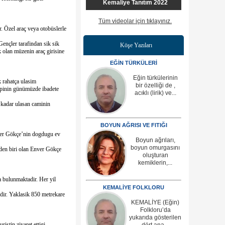
Kemaliye Tanıtım 2022
Tüm videolar için tıklayınız.
r. Özel araç veya otobüslerle
Gençler tarafindan sik sik
Köşe Yazıları
k olan müzenin araç girisine
EĞİN TÜRKÜLERİ
Eğin türkülerinin
k rahatça ulasim
bir özelliği de ,
yapinin günümüzde ibadete
acıklı (lirik) ve...
e kadar ulasan caminin
BOYUN AĞRISI VE FITIĞI
Enver Gökçe’nin dogdugu ev
Boyun ağrıları,
boyun omurgasını
rden biri olan Enver Gökçe
oluşturan
kemiklerin,...
da bulunmaktadir. Her yil
KEMALİYE FOLKLORU
edir. Yaklasik 850 metrekare
KEMALİYE (Eğin)
Folkloru’da
yukarıda gösterilen
stin ziyaret ettigi
dört ana...