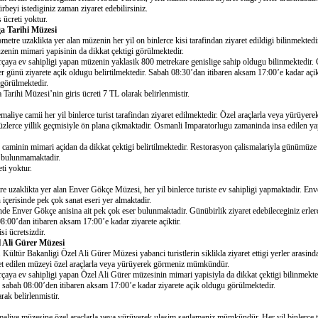
rbeyi istediginiz zaman ziyaret edebilirsiniz.
 ücreti yoktur.
ga Tarihi Müzesi
tre uzaklikta yer alan müzenin her yil on binlerce kisi tarafindan ziyaret edildigi bilinmektedi
zenin mimari yapisinin da dikkat çektigi görülmektedir.
arçaya ev sahipligi yapan müzenin yaklasik 800 metrekare genislige sahip oldugu bilinmektedir. 
er günü ziyarete açik oldugu belirtilmektedir. Sabah 08:30’dan itibaren aksam 17:00’e kadar açi
 görülmektedir.
arihi Müzesi’nin giris ücreti 7 TL olarak belirlenmistir.
liye camii her yil binlerce turist tarafindan ziyaret edilmektedir. Özel araçlarla veya yürüyere
üzlerce yillik geçmisiyle ön plana çikmaktadir. Osmanli Imparatorlugu zamaninda insa edilen 
ken caminin mimari açidan da dikkat çektigi belirtilmektedir. Restorasyon çalismalariyla günümüz
si bulunmamaktadir.
ti yoktur.
re uzaklikta yer alan Enver Gökçe Müzesi, her yil binlerce turiste ev sahipligi yapmaktadir. 
içerisinde pek çok sanat eseri yer almaktadir.
sinde Enver Gökçe anisina ait pek çok eser bulunmaktadir. Günübirlik ziyaret edebileceginiz erle
8:00’dan itibaren aksam 17:00’e kadar ziyarete açiktir.
i ücretsizdir.
l Ali Gürer Müzesi
 Kültür Bakanligi Özel Ali Gürer Müzesi yabanci turistlerin siklikla ziyaret ettigi yerler arasin
aret edilen müzeyi özel araçlarla veya yürüyerek görmeniz mümkündür.
arçaya ev sahipligi yapan Özel Ali Gürer müzesinin mimari yapisiyla da dikkat çektigi bilinmekt
 sabah 08:00’den itibaren aksam 17:00’e kadar ziyarete açik oldugu görülmektedir.
rak belirlenmistir.
liye müzesine özel araçlarla veya yürüyerek ulasim saglamaniz mümkündür. Her yil binlerce turi