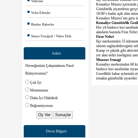
Videolar
Kemaliye Müzesi içerisinde pe
Günübirlik ziyaretlerin gerç
Vefat Edenler
18:00’e kadar açik olan müze
Kemaliye Müzesi’nin giris üc
Kemaliye Günübirlik Gezil
Bizden Haberler
Her yil binlerce kisi tarafin
alanlarin basinda Firat Nehr
Siteye Fotoğraf / Video Ekle
Firat Nehri
Ilçe merkezinden 55 kilometre
ulasim saglayabileceginiz neh
Kamp ve piknik gibi aktivitel
Anket
yer alan nehri istediginiz zam
Munzur Irmagi
Kemaliye merkezinden 60 kil
Derneğimizin Çalışmalarını Nasıl
binlerce kisi tarafindan ziya
Buluyorsunuz?
Genellikle bahar aylarinda zi
irmakta günübirlik ziyaretler 
Çok İyi
Memnunum
Daha İyi Olabilirdi
Beğenmiyorum.
Döviz Bilgieri