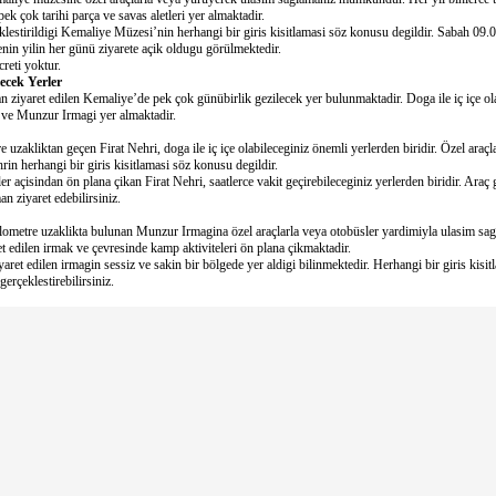
k çok tarihi parça ve savas aletleri yer almaktadir.
eklestirildigi Kemaliye Müzesi’nin herhangi bir giris kisitlamasi söz konusu degildir. Sabah 09.
nin yilin her günü ziyarete açik oldugu görülmektedir.
reti yoktur.
ecek Yerler
dan ziyaret edilen Kemaliye’de pek çok günübirlik gezilecek yer bulunmaktadir. Doga ile iç içe ol
i ve Munzur Irmagi yer almaktadir.
 uzakliktan geçen Firat Nehri, doga ile iç içe olabileceginiz önemli yerlerden biridir. Özel araçl
rin herhangi bir giris kisitlamasi söz konusu degildir.
er açisindan ön plana çikan Firat Nehri, saatlerce vakit geçirebileceginiz yerlerden biridir. Araç
an ziyaret edebilirsiniz.
ometre uzaklikta bulunan Munzur Irmagina özel araçlarla veya otobüsler yardimiyla ulasim s
ret edilen irmak ve çevresinde kamp aktiviteleri ön plana çikmaktadir.
yaret edilen irmagin sessiz ve sakin bir bölgede yer aldigi bilinmektedir. Herhangi bir giris kis
gerçeklestirebilirsiniz.