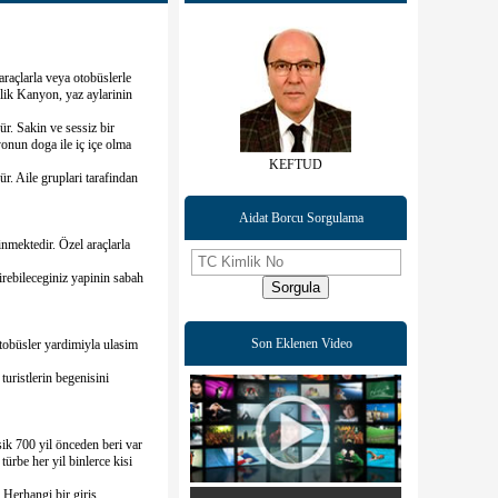
araçlarla veya otobüslerle
nlik Kanyon, yaz aylarinin
r. Sakin ve sessiz bir
yonun doga ile iç içe olma
KEFTUD
r. Aile gruplari tarafindan
Aidat Borcu Sorgulama
inmektedir. Özel araçlarla
tirebileceginiz yapinin sabah
Sorgula
Son Eklenen Video
otobüsler yardimiyla ulasim
uristlerin begenisini
ik 700 yil önceden beri var
ürbe her yil binlerce kisi
. Herhangi bir giris