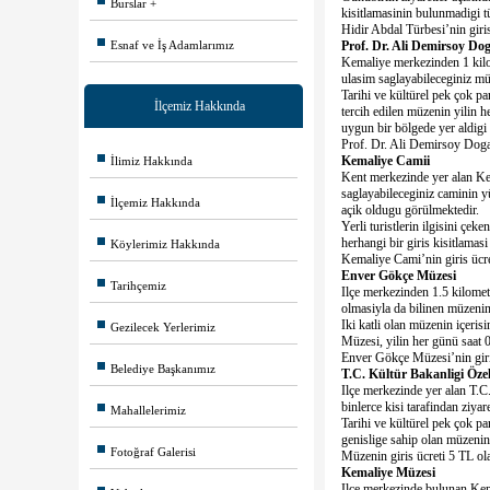
Burslar
kisitlamasinin bulunmadigi tü
Hidir Abdal Türbesi’nin giris
Esnaf ve İş Adamlarımız
Prof. Dr. Ali Demirsoy Do
Kemaliye merkezinden 1 kilome
ulasim saglayabileceginiz mü
Tarihi ve kültürel pek çok p
İlçemiz Hakkında
tercih edilen müzenin yilin h
uygun bir bölgede yer aldigi
Prof. Dr. Ali Demirsoy Doga T
Kemaliye Camii
İlimiz Hakkında
Kent merkezinde yer alan Kema
saglayabileceginiz caminin y
İlçemiz Hakkında
açik oldugu görülmektedir.
Yerli turistlerin ilgisini çe
herhangi bir giris kisitlama
Köylerimiz Hakkında
Kemaliye Cami’nin giris ücre
Enver Gökçe Müzesi
Tarihçemiz
Ilçe merkezinden 1.5 kilomet
olmasiyla da bilinen müzenin 
Iki katli olan müzenin içeri
Gezilecek Yerlerimiz
Müzesi, yilin her günü saat 0
Enver Gökçe Müzesi’nin giris
Belediye Başkanımız
T.C. Kültür Bakanligi Öze
Ilçe merkezinde yer alan T.C.
binlerce kisi tarafindan ziy
Mahallelerimiz
Tarihi ve kültürel pek çok p
genislige sahip olan müzenin
Fotoğraf Galerisi
Müzenin giris ücreti 5 TL ola
Kemaliye Müzesi
Ilçe merkezinde bulunan Kema