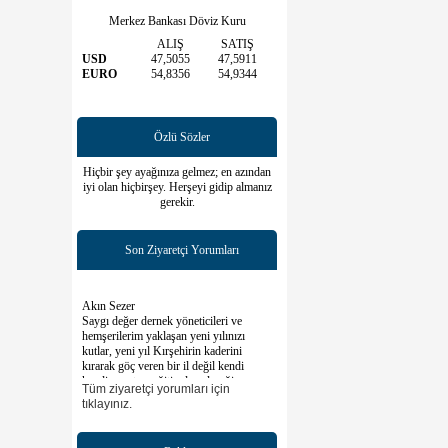
Merkez Bankası Döviz Kuru
ALIŞ
SATIŞ
USD
47,5055
47,5911
EURO
54,8356
54,9344
Özlü Sözler
Hiçbir şey ayağınıza gelmez; en azından
iyi olan hiçbirşey. Herşeyi gidip almanız
gerekir.
Son Ziyaretçi Yorumları
Akın Sezer
Saygı değer dernek yöneticileri ve
hemşerilerim yaklaşan yeni yılınızı
kutlar, yeni yıl Kırşehirin kaderini
kırarak göç veren bir il değil kendi
kendine yeten, eğitimde geleceğine
güvenle bakan bir il statüsünde görmek
Tüm ziyaretçi yorumları için
dileğiyle tüm Kırşehirlilerin yeni
tıklayınız.
yıllarını kutlar saygılar sunarım
Ersoy Gezer