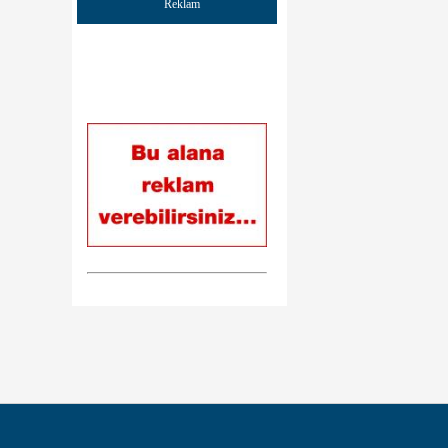
Reklam
Sayın başkanım ve değerli üyeler
çalışmalarınızda başarılar dilerim bir
kırşehirli sanatçınız olarak yanınızda
oldugumu belirtir tüm kırşehirli
hemşerilerime sevgi ve saygılar sunarım
Gürsel Tek
Siteniz çok güzel olmuş emeği geçen
herkese çok teşekkür ederim.
Web sitesine git