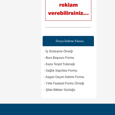
Dosya İndirme Panosu
- İş Sözleşme Örneği
Web sitesine git
- Burs Başvuru Formu
- Kaza Tespit Tutanağı
- Sağlık Sigortası Formu
Web sitesine git
- Asgari Geçim İndirim Formu
- Yıllık Faaliyet Formu Örneği
- Şifalı Bitkiler Sözlüğü
Web sitesine git