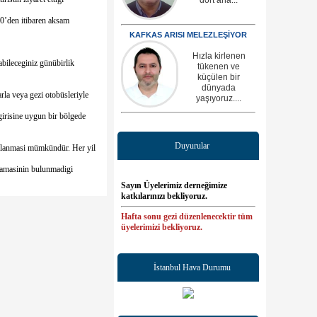
00’den itibaren aksam
KAFKAS ARISI MELEZLEŞİYOR
Hızla kirlenen
abileceginiz günübirlik
tükenen ve
küçülen bir
dünyada
arla veya gezi otobüsleriyle
yaşıyoruz....
 girisine uygun bir bölgede
Duyurular
aglanmasi mümkündür. Her yil
itlamasinin bulunmadigi
Sayın Üyelerimiz derneğimize
katkılarınızı bekliyoruz.
Hafta sonu gezi düzenlenecektir tüm
üyelerimizi bekliyoruz.
Mehmet Demir vefat etmiştir ailesine
sabır yakınlarına başsağlığı dileriz.
İstanbul Hava Durumu
Önümüzdeki hafta Yıldırım oğlu
Mert Birinci evlenecektir tüm
hemşerilerimizi düğüne bekleriz.