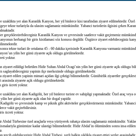
 uzaklikta yer alan Karanlik Kanyon, her yil binlerce kisi tarafindan ziyaret edilmektedir. Özel 
lgeye tekne turlariyla da ulasim saglamaniz mümkündür. Yabanci turistlerin ilgisini çeken Kara
almaktadir.
ler gerçeklestirebileceginiz Karanlik Kanyon ve çevresinde saatlerce vakit geçirmeniz mümkündü
 kanyonun herhangi bir giris kisitlamasi söz konusu degildir. Özgürce ziyaret edebileceginiz kan
ilinmektedir.
 sonra tekne turlari ile ortalama 45 - 60 dakika içerisinde Karanlik Kanyona varmaniz mümkündü
anyon’un yilin her günü ziyarete açik oldugu görülmektedir.
eti yoktur.
an ziyaret edildigi belirtilen Hidir Sultan Abdal Ocagi’nin yilin her günü ziyarete açik oldugu bil
m saglayabileceginiz yapinin ilçe merkezinde oldugu görülmektedir.
da ziyaret edilen yapinin mimari açidan ilgi çektigi bilinmektedir. Günübirlik ziyaretler gerçekles
i arasinda ziyarete açik oldugu görülmektedir.
giris ücreti yoktur.
 uzaklikta yer alan Kadigölü, her yil binlerce turiste ev sahipligi yapmaktadir. Özel araç veya 
yilin her günü ziyarete açik olan bir dogal yapidir.
iz Kadigölü ve çevresinde kamp ve piknik gibi aktiviteler gerçeklestirmeniz mümkündür. Yabanci t
rce vakit geçirebilirsiniz.
is ücreti yoktur.
ir Abdal Türbesine özel araçlarla veya yürüyerek rahatça ulasim saglamaniz mümkündür. Yaklas
ismalariyla günümüze kadar ulastigi bilinmektedir. Hidir Abdal’in ölümünden sonra insa edilen t
r.
n tercih edebileceginiz Hidir Abdal Türbesi, yerli halkin siklikla ziyaret ettigi yerler arasindadir