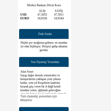
Merkez Bankası Döviz Kuru
ALIŞ
SATIŞ
USD
47,5055
47,5911
EURO
54,8356
54,9344
Özlü Sözler
Hiçbir şey ayağınıza gelmez; en azından
iyi olan hiçbirşey. Herşeyi gidip almanız
gerekir.
Son Ziyaretçi Yorumları
Akın Sezer
Saygı değer dernek yöneticileri ve
hemşerilerim yaklaşan yeni yılınızı
kutlar, yeni yıl Kırşehirin kaderini
kırarak göç veren bir il değil kendi
kendine yeten, eğitimde geleceğine
güvenle bakan bir il statüsünde görmek
dileğiyle tüm Kırşehirlilerin yeni
Tüm ziyaretçi yorumları için
yıllarını kutlar saygılar sunarım
tıklayınız.
Ersoy Gezer
Sayın başkanım ve değerli üyeler