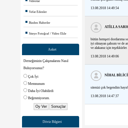
Videolar
13.08.2018 14:49:54
Vefat Edenler
Bizden Haberler
ATILLA SARI
Siteye Fotoğraf / Video Ekle
bütün hemşeri dostlarıma s
iyi olmayan şahsım ve de ar
ve alakanız için teşekkürler.
Anket
13.08.2018 14:49:06
Derneğimizin Çalışmalarını Nasıl
Buluyorsunuz?
NIHAL BILICI
Çok İyi
Memnunum
sitenizi çok begendim hayırl
Daha İyi Olabilirdi
13.08.2018 14:47:37
Beğenmiyorum.
Döviz Bilgieri