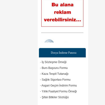
Dosya İndirme Panosu
Web sitesine git
- İş Sözleşme Örneği
- Burs Başvuru Formu
- Kaza Tespit Tutanağı
Web sitesine git
- Sağlık Sigortası Formu
- Asgari Geçim İndirim Formu
- Yıllık Faaliyet Formu Örneği
- Şifalı Bitkiler Sözlüğü