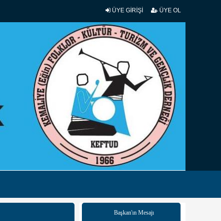
ÜYE GİRİŞİ
ÜYE OL
Başkan'ın Mesajı