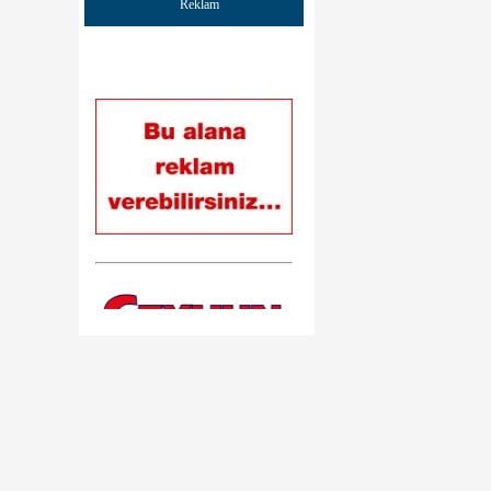
Reklam
çalışmalarınızda başarılar dilerim bir
kırşehirli sanatçınız olarak yanınızda
oldugumu belirtir tüm kırşehirli
hemşerilerime sevgi ve saygılar sunarım
Gürsel Tek
Siteniz çok güzel olmuş emeği geçen
herkese çok teşekkür ederim.
Web sitesine git