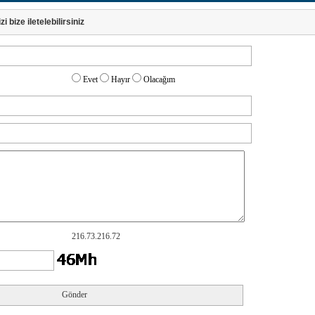
i bize iletelebilirsiniz
Evet
Hayır
Olacağım
216.73.216.72