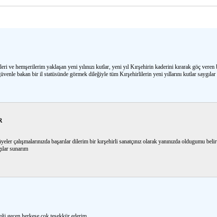
eri ve hemşerilerim yaklaşan yeni yılınızı kutlar, yeni yıl Kırşehirin kaderini kırarak göç veren 
üvenle bakan bir il statüsünde görmek dileğiyle tüm Kırşehirlilerin yeni yıllarını kutlar saygıla
R
eler çalışmalarınızda başarılar dilerim bir kırşehirli sanatçınız olarak yanınızda oldugumu belirt
ılar sunarım
eği geçen herkese çok teşekkür ederim.