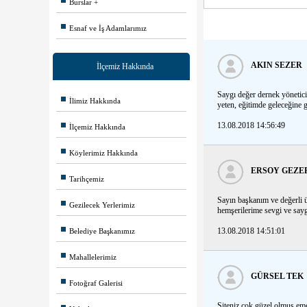
Burslar
Esnaf ve İş Adamlarımız
AKIN SEZER
İlçemiz Hakkında
Saygı değer dernek yöneticil
İlimiz Hakkında
yeten, eğitimde geleceğine g
13.08.2018 14:56:49
İlçemiz Hakkında
Köylerimiz Hakkında
ERSOY GEZE
Tarihçemiz
Sayın başkanım ve değerli üy
Gezilecek Yerlerimiz
hemşerilerime sevgi ve sayg
13.08.2018 14:51:01
Belediye Başkanımız
Mahallelerimiz
GÜRSEL TEK
Fotoğraf Galerisi
Siteniz çok güzel olmuş em