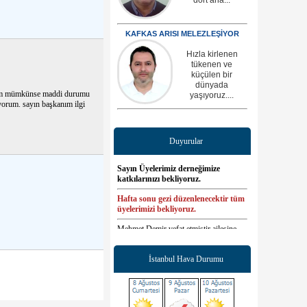
KAFKAS ARISI MELEZLEŞİYOR
Hızla kirlenen
tükenen ve
küçülen bir
dünyada
ricam mümkünse maddi durumu
yaşıyoruz....
iyorum. sayın başkanım ilgi
Duyurular
Sayın Üyelerimiz derneğimize
katkılarınızı bekliyoruz.
Hafta sonu gezi düzenlenecektir tüm
üyelerimizi bekliyoruz.
Mehmet Demir vefat etmiştir ailesine
sabır yakınlarına başsağlığı dileriz.
Önümüzdeki hafta Yıldırım oğlu
İstanbul Hava Durumu
Mert Birinci evlenecektir tüm
hemşerilerimizi düğüne bekleriz.