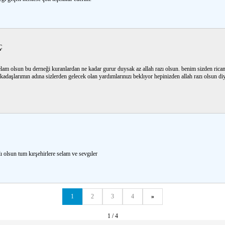
Ç
elam olsun bu derneği kuranlardan ne kadar gurur duysak az allah razı olsun. benim sizden 
kadaşlarımın adına sizlerden gelecek olan yardımlarınızı beklıyor hepinizden allah razı olsun d
ı olsun tum kırşehirlere selam ve sevgıler
1
2
3
4
»
1 / 4