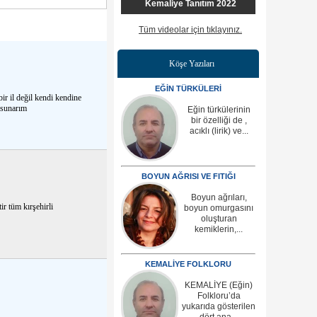
Kemaliye Tanıtım 2022
Tüm videolar için tıklayınız.
Köşe Yazıları
EĞİN TÜRKÜLERİ
bir il değil kendi kendine
r sunarım
Eğin türkülerinin
bir özelliği de ,
acıklı (lirik) ve...
BOYUN AĞRISI VE FITIĞI
Boyun ağrıları,
ir tüm kırşehirli
boyun omurgasını
oluşturan
kemiklerin,...
KEMALİYE FOLKLORU
KEMALİYE (Eğin)
Folkloru’da
yukarıda gösterilen
dört ana...